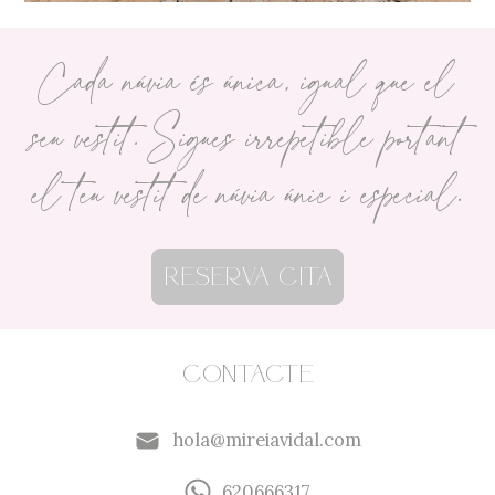
Cada núvia és única, igual que el
seu vestit. Sigues irrepetible portant
el teu vestit de núvia únic i especial.
Reserva cita
Contacte
hola@mireiavidal.com
620666317