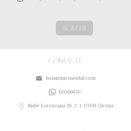
vestit
dels
teus
somnis?
Som-hi!
*
(Obligatori)
Contacte
hola@mireiavidal.com
620666317
Bisbe Lorenzana 38, 2-1, 17001 Girona