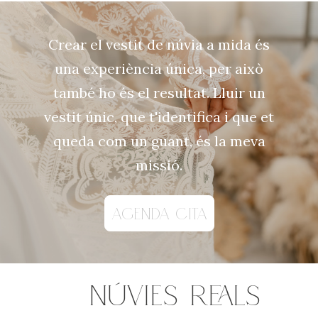
Crear el vestit de núvia a mida és
una experiència única, per això
també ho és el resultat. Lluir un
vestit únic, que t'identifica i que et
queda com un guant, és la meva
missió.
AGENDA CITA
NÚVIES REALS