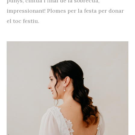
punys, cintua i final de la sobrecua,
impressionant! Plomes per la festa per donar
el toc festiu.