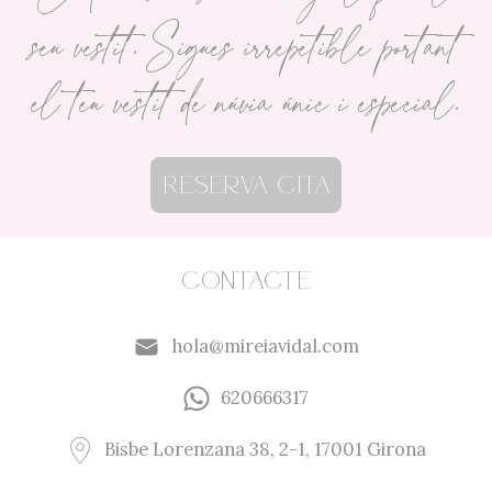
seu vestit. Sigues irrepetible portant
el teu vestit de núvia únic i especial.
Reserva cita
Contacte
hola@mireiavidal.com
620666317
Bisbe Lorenzana 38, 2-1, 17001 Girona