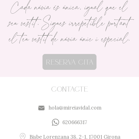
Cada núvia és única, igual que el
seu vestit. Sigues irrepetible portant
el teu vestit de núvia únic i especial.
Reserva cita
Contacte
hola@mireiavidal.com
620666317
Bisbe Lorenzana 38, 2-1, 17001 Girona